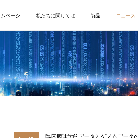
ームページ
私たちに関しては
製品
ニュース
ヒンジ
タワーボルト
コーナーブレース
引き出しスライド
ドアキャッチとド
スライドとブラケ
フルエクステンシ
部分延長スライド
臨床病理学的データとゲノムデータ