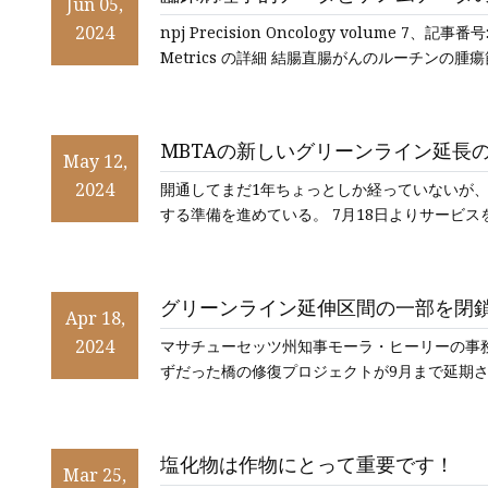
Jun 05,
予測モデル
2024
npj Precision Oncology volume 7、記事番
Metrics の詳細 結腸直腸がんのルーチンの腫瘍
MBTAの新しいグリーンライン延長
May 12,
2024
開通してまだ1年ちょっとしか経っていないが、
する準備を進めている。 7月18
グリーンライン延伸区間の一部を閉
Apr 18,
2024
マサチューセッツ州知事モーラ・ヒーリーの事務
ずだった橋の修復プロジェクトが9月まで延期
塩化物は作物にとって重要です！
Mar 25,