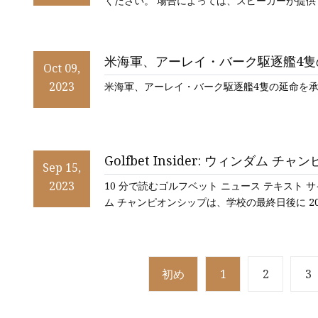
ください。 場合によっては、スピーカーが提供
いは、おそらくそれは
米海軍、アーレイ・バーク駆逐艦4隻
Oct 09,
2023
米海軍、アーレイ・バーク駆逐艦4隻の延命を承認 - N
Golfbet Insider: ウィンダム チ
Sep 15,
2023
10 分で読むゴルフベット ニュース テキスト
ム チャンピオンシップは、学校の最終日後に 20
的地ではなくなり
初め
1
2
3