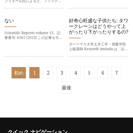
ブリエール氏によると、フィラデル
含まれます。 を使って作業する
フィア・フライヤーズはフォワード
のオーレ・リクセルと2年双方向157
万5000ドル（AAV78万7500ドル）
の契約を結んだという。 リックセ
ない
好奇心旺盛な子供たち: タワ
ル、23 歳 (1999 年 8
ークレーンはどうやって上
がったり下がったりするの?
Scientific Reports volume 13、記
事番号: 6562 (2023) この記事を引用
する 398 アクセス 1 引用 メトリクス
ポーツマス大学土木工学・測量学部
の詳細 過去には、有限半径繊維の繊
上級講師 Kenneth Awinda は、以下
維剛性をモデル化するために、
のような企業や組織で働いたり、コ
ンサルティングしたり、株を所有し
たり、資金を受け取ったりすること
はありません。
初め
1
2
3
4
5
6
7
最後
クイック ナビゲーション