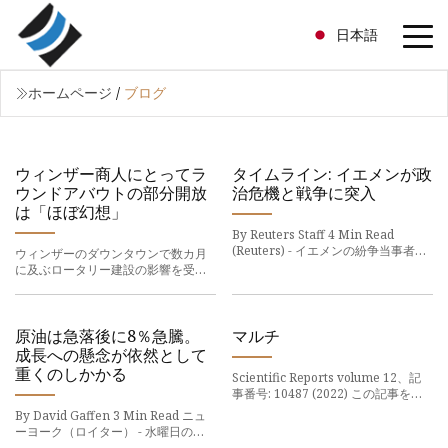
日本語
ホームページ
/
ブログ
ウィンザー商人にとってラ
タイムライン: イエメンが政
ウンドアバウトの部分開放
治危機と戦争に突入
は「ほぼ幻想」
By Reuters Staff 4 Min Read
(Reuters) - イエメンの紛争当事者
ウィンザーのダウンタウンで数カ月
は、取り組みの一環として国連主導
に及ぶロータリー建設の影響を受け
の画期的な停戦協定に合意してから3
た企業らが金曜午後、ウィンザー・
か月が経過しても、主要港湾都市ホ
リバー・ロードでウィンザー・ロー
デイダからの撤退に失敗している。
ドの再開を祝った。 労働者が撤去し
たのは、
原油は急落後に8％急騰。
マルチ
成長への懸念が依然として
重くのしかかる
Scientific Reports volume 12、記
事番号: 10487 (2022) この記事を引
用 1174 アクセス数 3 引用数 2
By David Gaffen 3 Min Read ニュ
Altmetric Metrics の詳細 この記事
ーヨーク（ロイター） - 水曜日の原
は更新されました タンパク質相互作
油相場は急騰し、原油指標を下落さ