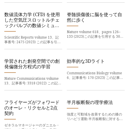
用
せた大幅な下落からの部分的な反発
で、1日としては過去2年以上で最大
の上昇を記録した。
数値流体力学 (CFD) を使用
脊髄損傷後に脳を使って自
した空気圧スロットルチェ
然に歩く
ックバルブの数値シミュレ
ーション
Nature volume 618、pages 126–
133 (2023)この記事を引用する 308k
Scientific Reports volume 13、記
アクセス数 10 引用数 6657
事番号: 2475 (2023) この記事を引用
Altmetric Metrics の詳細 脊髄損傷
1662 アクセス メトリクスの詳細 こ
により、脳と脳領域間の通信が中断
の記事では、スロットルチェックバ
されます。
ルブの数値 CFD シミュレーションが
示されています。
学習された創発空間での創
効率的な3Dライト
発偏微分方程式の学習
Communications Biology volume
6、記事番号: 170 (2023) この記事を
Nature Communications volume
引用する 2935 アクセス数 2 引用数
13、記事番号: 3318 (2022) この記事
14 Altmetric メトリクスの詳細 人間
を引用する 3496 アクセス数 6 引用
の組織サンプルを 3D で画像化する
数 1 Altmetric Metrics の詳細 私た
機能
ちは、効果的な進化方程式を学習す
る
フライヤーズがフォワード
半月板断裂の理学療法
のオーレ・リクセルと2点
契約
強度と可動域を改善するための膝の
リハビリ運動 半月板断裂に対する理
学療法 (PT) には、膝の最適な機能を
ゼネラルマネージャーのダニエル・
回復するための特定の一連の運動が